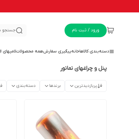
ورود / ثبت نام
جستجو د
دسته‌بندی کالاها
خانه
پیگیری سفارش
همه محصولات
لامپهای ا
پنل و چراغهای نمانور
پربازدیدترین
برندها
دسته‌بندی
فق