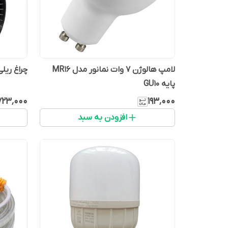
لامپ هالوژن 7 وات نمانور مدل MR16
چراغ ریلی نمانور
پایه GU10
٬۷۲۳٬۰۰۰
۱۹۳٬۰۰۰
افزودن به سبد