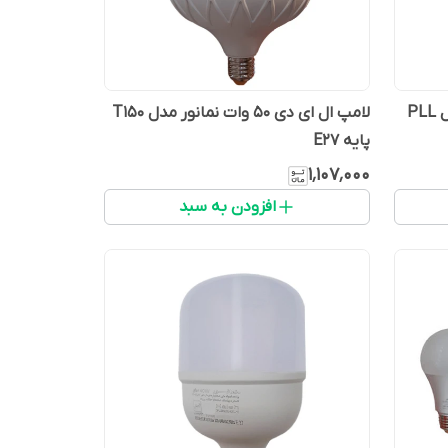
لامپ ال ای دی 20 وات نمانور مدل PLL
لامپ ال ای دی 50 وات نمانور مدل T150
پایه E27
۱٬۱۰۷٬۰۰۰
افزودن به سبد