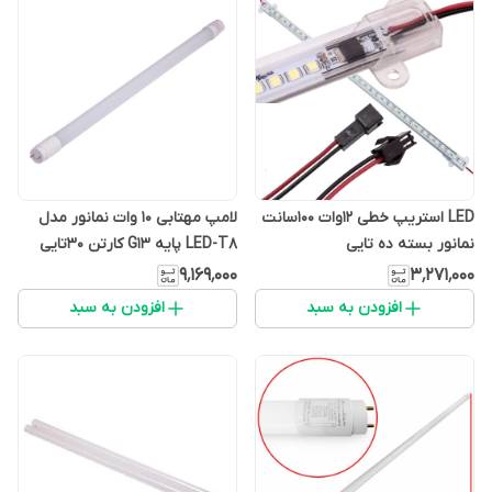
LED استریپ خطی 12وات 100سانت
لامپ مهتابی 10 وات نمانور مدل
نمانور بسته ده تایی
LED-T8 پایه G13 کارتن 30تایی
۹٬۱۶۹٬۰۰۰
۳٬۲۷۱٬۰۰۰
افزودن به سبد
افزودن به سبد