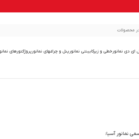
ر محصولات
ل ای دی نمانور
خطی و زیرکابینتی نمانور
پنل و چراغهای نمانور
پروژکتورهای نمانو
سمی نمانور آسیا: