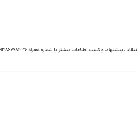
هاد، و کسب اطلاعات بیشتر با شماره همراه 09386798336 تماس بگیرید