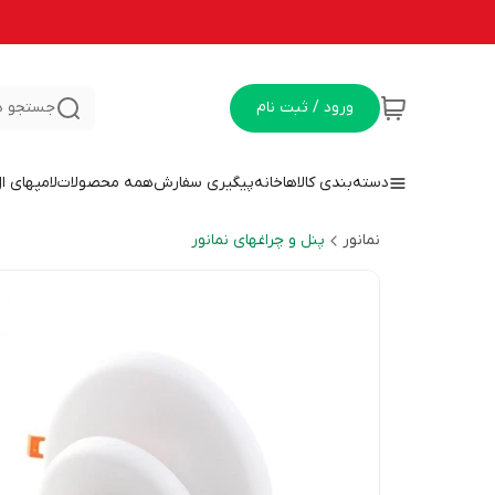
ورود / ثبت نام
جستجو د
دسته‌بندی کالاها
خانه
پیگیری سفارش
همه محصولات
لامپهای ا
نمانور
پنل و چراغهای نمانور