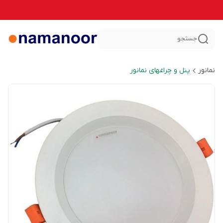
جستجو
نمانور
پنل و چراغهای نمانور