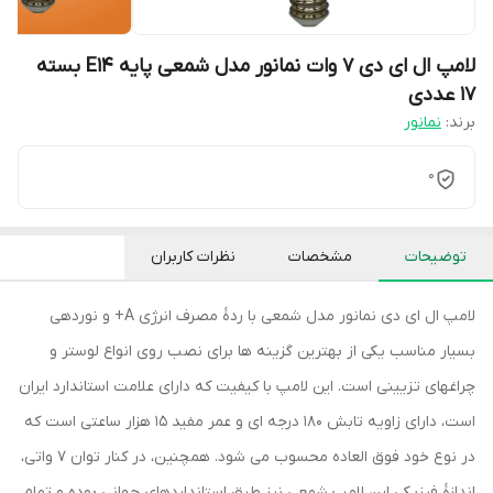
لامپ ال ای دی 7 وات نمانور مدل شمعی پایه E14 بسته
17 عددی
برند:
نمانور
0
توضیحات
مشخصات
نظرات کاربران
لامپ ال ای دی نمانور مدل شمعی با ردۀ مصرف انرژی A+ و نوردهی
بسیار مناسب یکی از بهترین گزینه ها برای نصب روی انواع لوستر و
چراغهای تزیینی است. این لامپ با کیفیت که دارای علامت استاندارد ایران
است، دارای زاویه تابش 180 درجه ای و عمر مفید 15 هزار ساعتی است که
در نوع خود فوق العاده محسوب می شود. همچنین، در کنار توان 7 واتی،
اندازۀ فیزیکی این لامپ شمعی نیز طبق استانداردهای جهانی بوده و تمام