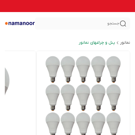
جستجو
نمانور
پنل و چراغهای نمانور