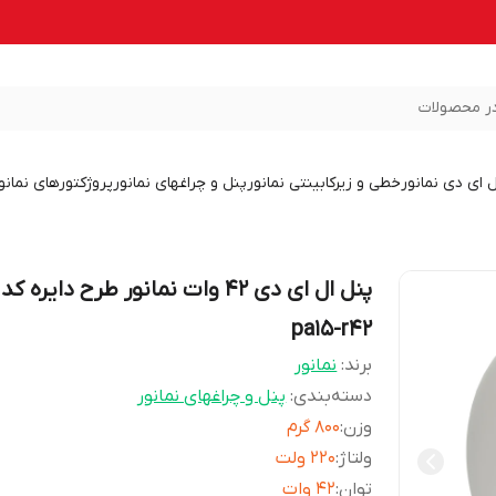
ر محصولات
ل ای دی نمانور
خطی و زیرکابینتی نمانور
پنل و چراغهای نمانور
پروژکتورهای نمانو
پنل ال ای دی 42 وات نمانور طرح دایره کد
pa15-r42
برند:
نمانور
دسته‌بندی
:
پنل و چراغهای نمانور
وزن
:
800 گرم
ولتاژ
:
220 ولت
توان
:
42 وات