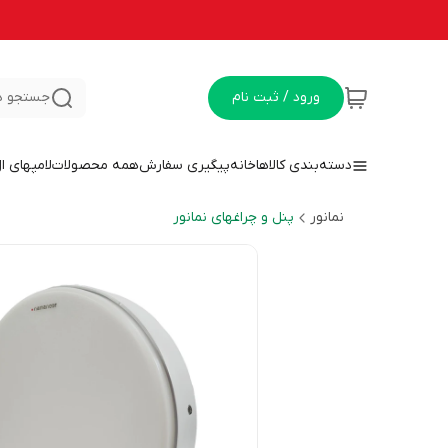
ورود / ثبت نام
جستجو د
دسته‌بندی کالاها
خانه
پیگیری سفارش
همه محصولات
لامپهای ا
نمانور
پنل و چراغهای نمانور