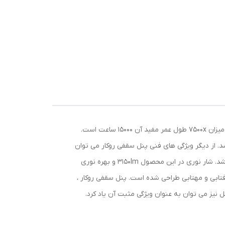
پنل سقفی روکار دایره مدل PA 15-r42 یکی از محصولات شرکت نمانور و با افتخار ساخت ایران می باشد. شار نوری این پنل در محیط به میزان 7500x طول عمر مفید آن 15000 ساعت است.
ر لامپ 80CRI، عملکرد بهینه، از 20- تا 40+ درجه و منبع تولید نور در این محصول از نوع SMD LED می باشد. از دیگر ویژگی های فنی پنل سقفی روکار می توان
به موارد ذیل اشاره کرد: این پنل دارای ولتاژ ورودی از 240-220 ولت AC، توان مصرفی 42 وات، جریان 210mA و ضریب توان 0.5PF می باشد. شار نوری در این محصول 3150lm و بهره نوری
ز در این محصول در رنگ های آفتابی و مهتابی طراحی شده است. پنل سقفی روکار ،
 نیز می توان به عنوان ویژگی مثبت آن یاد کرد.