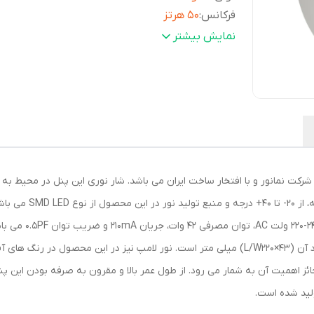
فرکانس
:
50 هرتز
قطر برش سقف
:
روکار میلی‌متر
نمایش بیشتر
سایر توضیحات
:
ساخت شرکت نمانور آسیا
طول عمر
:
15000 ساعت
میزان روشنایی
:
3150 لومن
ابعاد
:
24x24x5 سانتی‌متر
همچنین شاخص کیفیت نو
75lm/w بوده، همچنین وزن این محصول 980gr و ابعاد آن (43×L/W220) میلی متر است. نور لامپ نی
ئز اهمیت آن به شمار می رود. از طول عمر بالا و مقرون به صرفه بودن این پنل
لید شده است.