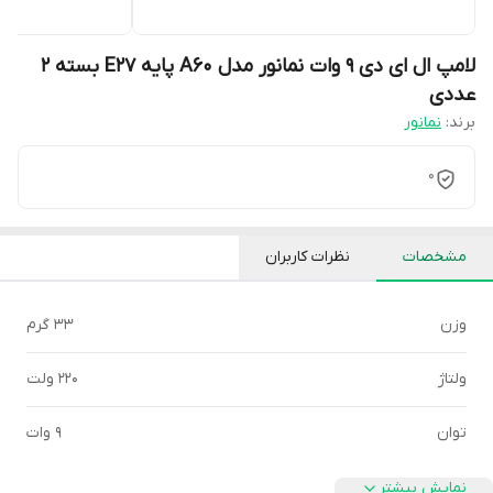
لامپ ال ای دی 9 وات نمانور مدل A60 پایه E27 بسته 2
عددی
برند:
نمانور
0
مشخصات
نظرات کاربران
وزن
33 گرم
ولتاژ
220 ولت
توان
9 وات
نمایش بیشتر