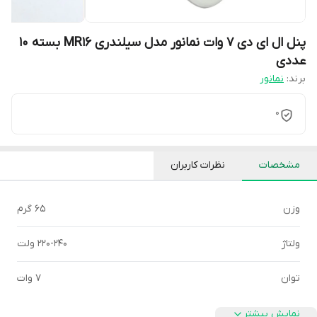
پنل ال ای دی 7 وات نمانور مدل سیلندری MR16 بسته 10
عددی
برند:
نمانور
0
مشخصات
نظرات کاربران
وزن
65 گرم
ولتاژ
220-240 ولت
توان
7 وات
نمایش بیشتر