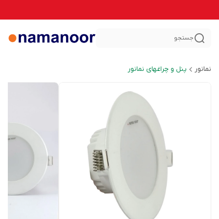
جستجو
نمانور
پنل و چراغهای نمانور