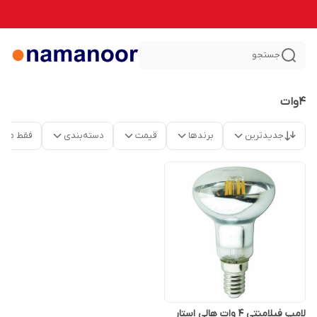
جستجو
4وات
جدیدترین
برندها
قیمت
دسته‌بندی
فقط محص
لامپ فیلامنتی 4 وات هالی استار