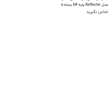
مدل Reflector پایه E14 بسته 5
عددی
تماس بگیرید