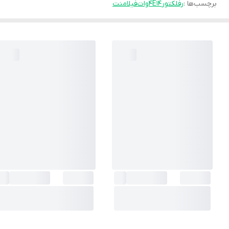
برچسب‌ها :
رفلکتور
E14
4وات
فیلامنت