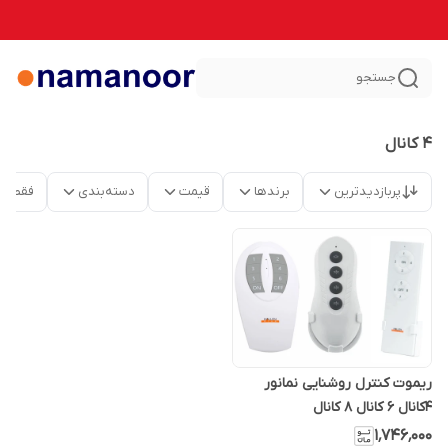
جستجو
4 کانال
پربازدیدترین
برندها
قیمت
دسته‌بندی
فقط م
ریموت کنترل روشنایی نمانور
4کانال 6 کانال 8 کانال
۱٬۷۴۶٬۰۰۰