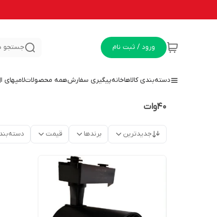
ورود / ثبت نام
جستجو د
دسته‌بندی کالاها
خانه
پیگیری سفارش
همه محصولات
لامپهای ا
40وات
جدیدترین
برندها
قیمت
دسته‌بند