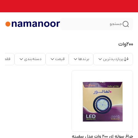
جستجو
200وات
پربازدیدترین
برندها
قیمت
دسته‌بندی
فقط م
چراغ سوله ای 200 وات مدل سفینه