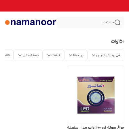
جستجو
150وات
پربازدیدترین
برندها
قیمت
دسته‌بندی
فقط م
چراغ سوله ای 200 وات مدل سفینه