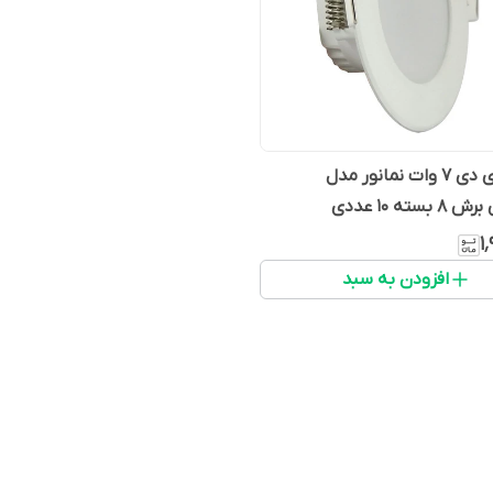
پنل ال ای دی 7 وات نمانور مدل
سته 10 عددی
۱
افزودن به سبد