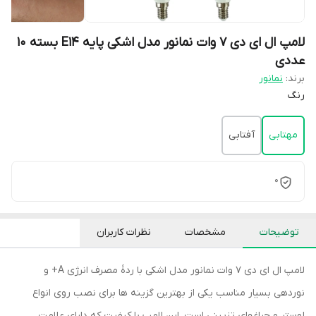
لامپ ال ای دی 7 وات نمانور مدل اشکی پایه E14 بسته 10
عددی
برند:
نمانور
رنگ
مهتابی
آفتابی
0
توضیحات
مشخصات
نظرات کاربران
لامپ ال ای دی 7 وات نمانور مدل اشکی با ردۀ مصرف انرژی A+ و
نوردهی بسیار مناسب یکی از بهترین گزینه ها برای نصب روی انواع
لوستر و چراغهای تزیینی است. این لامپ با کیفیت که دارای علامت