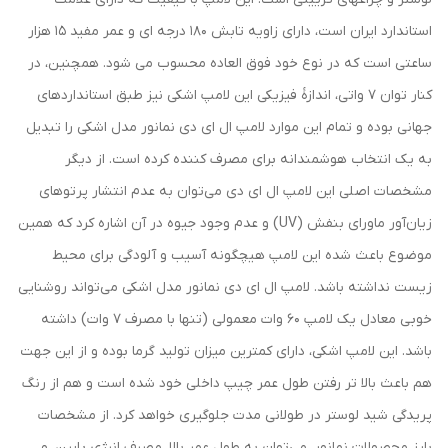
استاندارد ایران است، دارای زاویه تابش 180 درجه ای و عمر مفید 15 هزار
ساعتی است که در نوع خود فوق العاده محسوب می شود. همچنین، در
کنار توان 7 واتی، اندازۀ فیزیکی این لامپ اشکی نیز طبق استانداردهای
جهانی بوده و تمام این موارد لامپ ال ای دی نمانور مدل اشکی را تبدیل
به یک انتخاب هوشمندانه برای مصرف کننده کرده است. از دیگر
مشخصات اصلی این لامپ ال ای دی می‌توان به عدم انتشار پرتوهای
زیان‌آور ماورای بنفش (UV) و عدم وجود جیوه در آن اشاره کرد که همین
موضوع باعث شده این لامپ هیچگونه آسیب و آلودگی برای محیط
زیست نداشته باشد. لامپ ال ای دی نمانور مدل اشکی می‌تواند روشنایی
خوبی معادل یک لامپ 60 وات معمولی (تنها با مصرف 7 وات) داشته
باشد. این لامپ اشکی، دارای کمترین میزان تولید گرما بوده و از این جهت
هم باعث بالا تر رفتن طول عمر چیپ داخلی خود شده است و هم از رنگ
پریدگی شید لوستر در طولانی مدت جلوگیری خواهد کرد. از مشخصات
بارز محصولات نمانور، می‌توان به طول عمر بالا، مصرف انرژی پایین، و