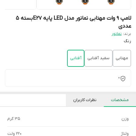
لامپ 9 وات مهتابی نمانور مدل LED پایه E27 بسته 5
عددی
برند:
نمانور
رنگ
مهتابی
سفید آفتابی
آفتابی
0
مشخصات
نظرات کاربران
وزن
35 گرم
ولتاژ
220 ولت