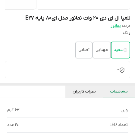
لامپا ال ای دی 20 وات نمانور مدل ای80 پایه E27
برند:
نمانور
رنگ
سفید
مهتابی
آفتابی
0
مشخصات
نظرات کاربران
وزن
63 گرم
تعداد LED
20 عدد