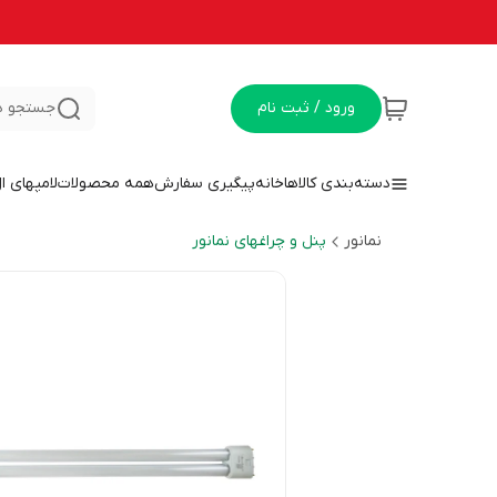
ورود / ثبت نام
جستجو د
دسته‌بندی کالاها
خانه
پیگیری سفارش
همه محصولات
لامپهای ا
نمانور
پنل و چراغهای نمانور