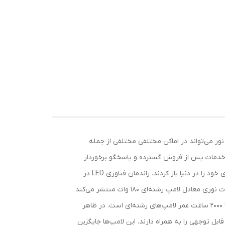
سیاست که با توجه به طراحی و زاویه نور می‌تواند در اماکن مختلفی مختلفی از جمله
و خدمات پس از فروش گسترده و پاسخگو برخوردار
هستند. لامپ‌های «LED» به دلیل راندمان بالاتر و طول عمر بیشتر نسبت به لامپ‌های رشته‌ای و فلورسنت (کم مصرف) به سرعت جای خود را در دنیا باز کردند. راندمان فناوری LED در
مقایسه با رشته‌ای (تنگستن) حدود نه برابر بیشتر، و در مقایسه با فلورسنت حدود 5 برابر بیشتر است. یک عدد لامپ ال ای دی 20 وات نوری معادل لامپ رشته‌ای 180 وات منتشر می‌کند
که به طرز چشمگیری مصرف انرژی و هزینه برق را کاهش می‌دهد؛ همچنین طول عمر لامپ‌های LED حدود 15000 ساعت در مقایسه با 2000 ساعت عمر لامپ‌های رشته‌ای است. در ظاهر
ابل توجهی را به همراه دارند. این لامپ‌ها جایگزین