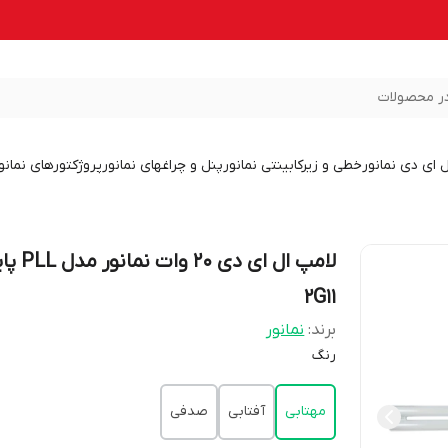
ر محصولات
ل ای دی نمانور
خطی و زیرکابینتی نمانور
پنل و چراغهای نمانور
پروژکتورهای نمانو
لامپ ال ای دی 20 وات نما
2G11
برند:
نمانور
رنگ
مهتابی
آفتابی
صدفی