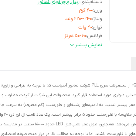
دسته‌بندی
:
پنل و چراغهای نمانور
وزن
:
200 گرم
ولتاژ
:
240~220 ولت
توان
:
20 وات
فرکانس
:
50-60 هرتز
بازه توان مصرفی
:
10.5 تا 20 وات
نمایش بیشتر
جنس محافظ
:
شیشه
زاویه نوردهی
:
360 درجه
شکل
:
تیوبی , U شکل
نوع پایه
:
2G11
لامپ ال ای دی 20 وات «نمانور» (Namanoor) با پایه 2G11 از محصولات سری PLL شرکت نمانور آ
طول عمر
:
15000 ساعت
میزان روشنایی
:
1800 لومن
روشنایی دیواری مورد استفاده قرار گیرد. محصولات این شرکت از کیفت مطلوب 
ابعاد
:
42 × 4.4 سانتی‌متر
ای یا فلورسنت باشند، اما با توجه به مطالب بالا در دراز مدت صرفه اقتصادی ق