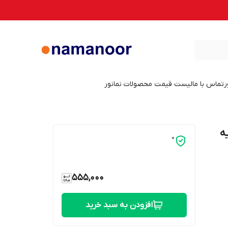
ر
تماس با ما
لیست قیمت محصولات نمانور
نور مدل PLL پایه
0
555,000
افزودن به سبد خرید