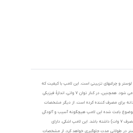
ه ها برای نصب روی انواع لوستر و چراغهای تزیینی است. این لامپ با کیفیت که
نور
محیط
دارای علامت استاندارد ایران است، دارای زاویه تابش 180 درجه ای و عمر مفید 15 هزار ساعتی است که در نوع خود فوق العاده محسوب می شود. همچنین، در کنار توان 7 واتی، اندازۀ فیزیکی
شان
ندانه برای مصرف کننده کرده است. از دیگر مشخصات
 و عدم وجود جیوه در آن اشاره کرد که همین موضوع باعث شده این لامپ هیچگونه آسیب و آلودگی
برای محیط زیست نداشته باشد. لامپ ال ای دی نمانور مدل اشکی می‌تواند روشنایی خوبی معادل یک لامپ 60 وات معمولی (تنها با مصرف 7 وات) داشته باشد. این لامپ اشکی، دارای
ستر در طولانی مدت جلوگیری خواهد کرد. از مشخصات