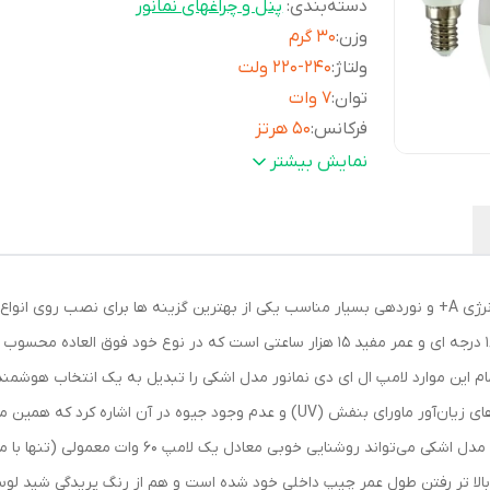
دسته‌بندی
:
پنل و چراغهای نمانور
وزن
:
30 گرم
ولتاژ
:
220-240 ولت
توان
:
7 وات
فرکانس
:
50 هرتز
رده مصرف انرژی
:
A
نمایش بیشتر
جنس محافظ
:
پلاستیک
زاویه نوردهی
:
160 درجه
شکل
:
اشکی
نوع پایه
:
E14
لامپ ال ای دی 7 وات نمانور مدل اشکی با ردۀ مصرف انرژی A+ و نوردهی بسیار مناسب یکی از بهترین گزین
سایر
طول عمر بالا مصطرف بسیار پایین در کنار 
توضیحات
:
عالی نور یکدست و بدون نویز دوست دار 
زیست برند ایرانی بسیار با کیفیت دارای ن
مام این موارد لامپ ال ای دی نمانور مدل اشکی را تبدیل به یک انتخاب هوشم
استاندارد به همراه شماره ثبت
اصلی این لامپ ال ای دی می‌توان به عدم انتشار پرتوهای زیان‌آور ماورای بنفش (UV)
طول عمر
:
15000 ساعت
میزان روشنایی
:
630 لومن
 بالا تر رفتن طول عمر چیپ داخلی خود شده است و هم از رنگ پریدگی شید لو