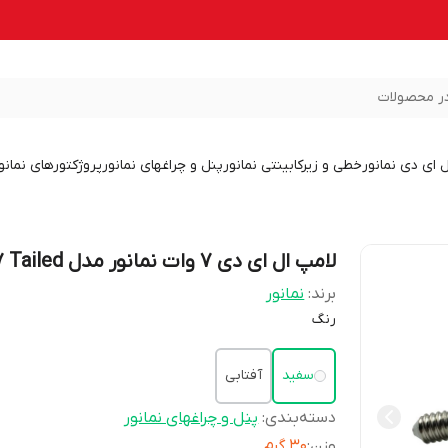
ر محصولات
ل ای دی نمانور
خطی و زیرکابینتی نمانور
پنل و چراغهای نمانور
پروژکتورهای نمانو
لامپ ال ای دی 7 وات نمانور مدل C37 Tailed
برند:
نمانور
رنگ
سفید
آفتابی
دسته‌بندی
:
پنل و چراغهای نمانور
وزن
:
30 گرم