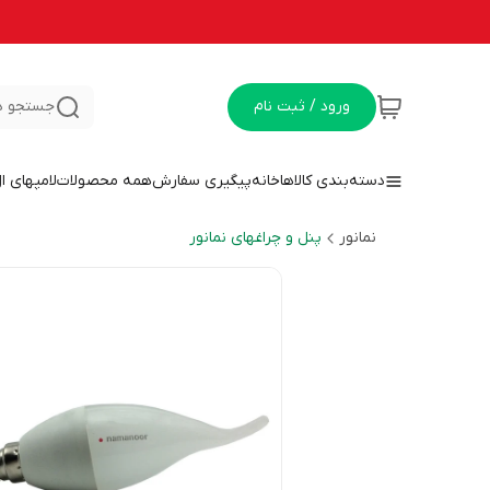
ورود / ثبت نام
جستجو د
دسته‌بندی کالاها
خانه
پیگیری سفارش
همه محصولات
لامپهای ا
نمانور
پنل و چراغهای نمانور