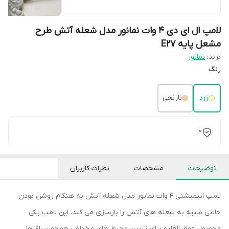
لامپ ال ای دی 4 وات نمانور مدل شعله آتش طرح
مشعل پایه E27
برند:
نمانور
رنگ
زرد
نارنجی
0
توضیحات
مشخصات
نظرات کاربران
لامپ انیمیشنی 4 وات نمانور مدل شعله آتش به هنگام روشن بودن
حالتی شبیه به شعله های آتش را بازسازی می کند. این لامپ یکی
محصول فوق العاده برای تزیین محیط های مختلفی همچون باغ ها،