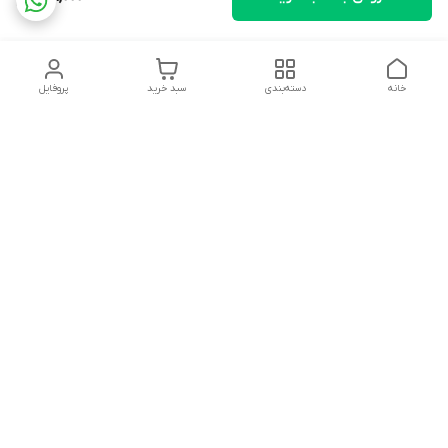
خانه
دسته‌بندی
سبد خرید
پروفایل
دسترسی سریع
تماس با ما
شکایات
درباره ما
قوانین و مقررات
سیاست حریم خصوصی
بجز تعطیلات هر روز از 9صبح تا 19 شب پاسخگوی شما هستیم