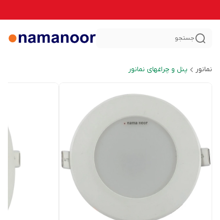
جستجو
نمانور
پنل و چراغهای نمانور