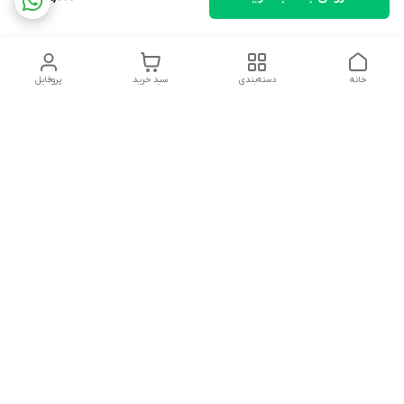
خانه
دسته‌بندی
سبد خرید
پروفایل
دسترسی سریع
تماس با ما
شکایات
درباره ما
قوانین و مقررات
سیاست حریم خصوصی
بجز تعطیلات هر روز از 9صبح تا 19 شب پاسخگوی شما هستیم