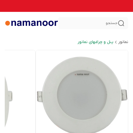
جستجو
نمانور
پنل و چراغهای نمانور