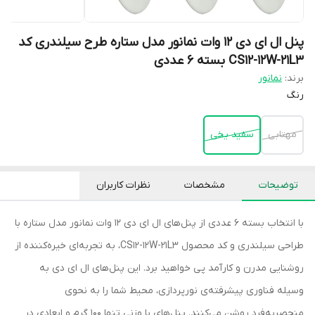
پنل ال ای دی 12 وات نمانور مدل ستاره طرح سیلندری کد
CS12-12W-21L3 بسته 6 عددی
برند:
نمانور
رنگ
مهتابی
سفید یخی
توضیحات
مشخصات
نظرات کاربران
با انتخاب بسته 6 عددی از پنل‌های ال ای دی 12 وات نمانور مدل ستاره با
طراحی سیلندری و کد محصول CS12-12W-21L3، به تجربه‌ای خیره‌کننده از
روشنایی مدرن و کارآمد پی خواهید برد. این پنل‌های ال ای دی به
وسیله فناوری پیشرفته‌ی نورپردازی، محیط شما را به نحوی
منحصربه‌فرد روشن می‌کنند. پنل‌های با وزنی تنها ۱۰۰ گرم و ابعادی در