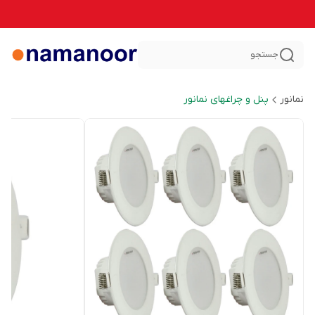
جستجو
نمانور
پنل و چراغهای نمانور