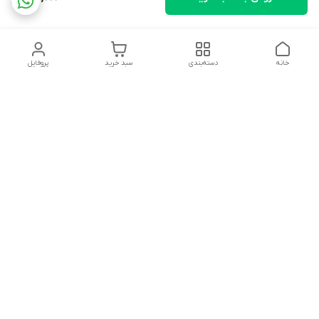
خانه
دسته‌بندی
سبد خرید
پروفایل
دسترسی سریع
تماس با ما
شکایات
درباره ما
قوانین و مقررات
سیاست حریم خصوصی
بجز تعطیلات هر روز از 9صبح تا 19 شب پاسخگوی شما هستیم