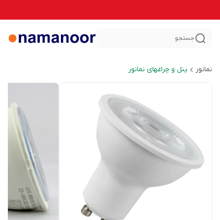
جستجو
نمانور
پنل و چراغهای نمانور