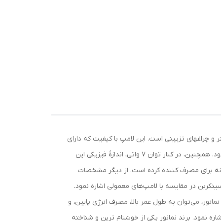
 نصب روی انواع لوستر و چراغهای تزیینی است. این لامپ با کیفیت که دارای
علامت استاندارد ایران است، دارای زاویه تابش 180 درجه ای و عمر مفید 15 هزار ساعتی است که در نوع خود فوق العاده محسوب می شود. همچنین، در کنار توان 7 واتی، اندازۀ فیزیکی این
انه برای مصرف کننده کرده است. از دیگر مشخصات
مادون قرمز، و همچنین تولید کمترین دی‌اکسیدکربن در مقایسه با لامپ‌های معمولی اشاره نمود.
ه باشد. از مشخصات بارز محصولات نمانور، می‌توان به طول عمر بالا، مصرف انرژی پایین، و
نین عدم انتشار هرگونه پرتو خطرناک اشاره نمود. برند نمانور یکی از خوشنام ترین و شناخته