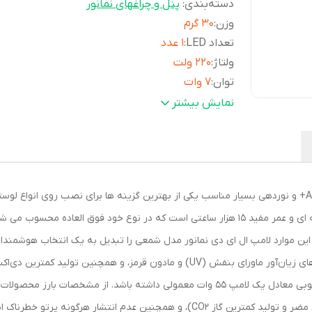
دسته‌بندی
:
پنل و چراغهای نمانور
وزن
:
30 گرم
تعداد LED
:
1 عدد
ولتاژ
:
220 ولت
توان
:
7 وات
فرکانس
:
50 هرتز
نمایش بیشتر
بازه توان مصرفی
:
5.5 تا 10 وات
رده مصرف انرژی
:
A+++
جنس محافظ
:
پلاستیک
زاویه نوردهی
:
180 درجه
لامپ ال ای دی تکتاب مدل شمعی با ردۀ مصرف انرژی A+ و نوردهی بسیار مناسب یکی از بهترین گزینه ها برای
شکل
:
شمعی
نوع پایه
:
E14
قطر برش سقف
:
4 میلی‌متر
 این موارد لامپ ال ای دی نمانور مدل شمعی را تبدیل به یک انتخاب هوشمند
طول عمر
:
15000 ساعت
اصلی این لامپ ال ای دی می‌توان به عدم انتشار پرتوهای زیان‌آور ماورای بنفش (UV) و 
میزان روشنایی
:
650 لومن
لامپ ال ای دی نمانور مدل شمعی می‌تواند روشنایی خوبی معادل یک لامپ 55 وات معمولی داشت
ابعاد
:
4x4x12 سانتی‌متر
مناسب بودن برای محیط زیست (بدون هیچگونه مواد مضر و تولید کمترین گاز CO2)، و همچ