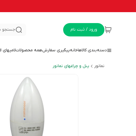
ورود / ثبت نام
جستجو د
دسته‌بندی کالاها
خانه
پیگیری سفارش
همه محصولات
لامپهای ا
نمانور
پنل و چراغهای نمانور