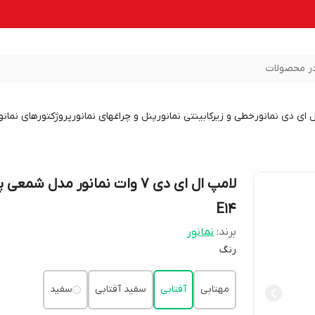
ر محصولات
ل ای دی نمانور
خطی و زیرکابینتی نمانور
پنل و چراغهای نمانور
پروژکتورهای نمانو
لامپ ال ای دی 7 وات نمانور مدل شمعی 
E14
برند:
نمانور
رنگ
مهتابی
آفتابی
سفید آفتابی
سفید