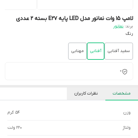
لامپ 15 وات نمانور مدل LED پایه E27 بسته 2 عددی
برند:
نمانور
رنگ
سفید آفتابی
آفتابی
مهتابی
0
مشخصات
نظرات کاربران
وزن
54 گرم
ولتاژ
220 ولت