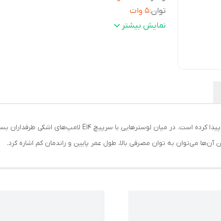
توان
:
5 وات
فرکانس
:
50.60 هرتز
نمایش بیشتر
بازه توان مصرفی
:
تا 5 وات
جنس محافظ
:
شیشه
زاویه نوردهی
:
360 درجه
شکل
:
اشکی
نوع پایه
:
E14
طول عمر
:
15000 ساعت
میزان روشنایی
:
520 لومن
امروزه استفاده از لامپ‌هایی با بازدهی بالا رواج بسیاری پیدا کرده 
رنگ
:
آفتابی
ن‌ها می‌توان به توان مصرفی بالا، طول عمر پایین و راندمان کم اشاره کرد.