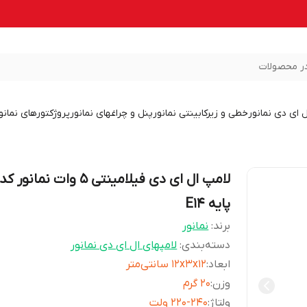
ر محصولات
ل ای دی نمانور
خطی و زیرکابینتی نمانور
پنل و چراغهای نمانور
پروژکتورهای نمانو
پایه E14
برند:
نمانور
دسته‌بندی
:
لامپهای ال ای دی نمانور
ابعاد
:
12x3x12 سانتی‌متر
وزن
:
20 گرم
ولتاژ
:
220-240 ولت