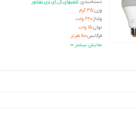
دسته‌بندی
:
لامپهای ال ای دی نمانور
وزن
:
35 گرم
ولتاژ
:
220 ولت
توان
:
15 وات
فرکانس
:
50 هرتز
جنس محافظ
:
پلاستیک
نمایش بیشتر
شکل
:
بیضی
نوع پایه
:
E27
طول عمر
:
15000 ساعت
میزان روشنایی
:
1400 لومن
ابعاد
:
7x7x14 سانتی‌متر