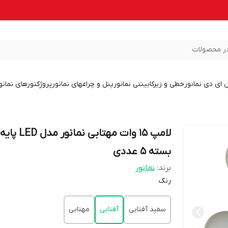
ر محصولات
ل ای دی نمانور
خطی و زیرکابینتی نمانور
پنل و چراغهای نمانور
پروژکتورهای نمانو
بسته 5 عددی
برند:
نمانور
رنگ
سفید آفتابی
آفتابی
مهتابی