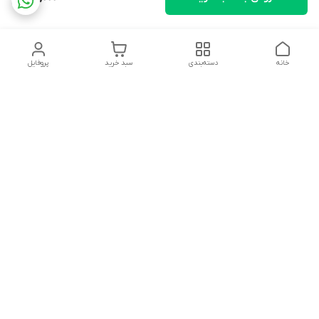
خانه
دسته‌بندی
سبد خرید
پروفایل
دسترسی سریع
تماس با ما
شکایات
درباره ما
قوانین و مقررات
سیاست حریم خصوصی
بجز تعطیلات هر روز از 9صبح تا 19 شب پاسخگوی شما هستیم