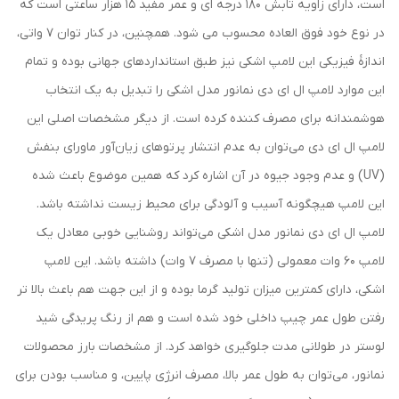
است، دارای زاویه تابش 180 درجه ای و عمر مفید 15 هزار ساعتی است که
در نوع خود فوق العاده محسوب می شود. همچنین، در کنار توان 7 واتی،
اندازۀ فیزیکی این لامپ اشکی نیز طبق استانداردهای جهانی بوده و تمام
این موارد لامپ ال ای دی نمانور مدل اشکی را تبدیل به یک انتخاب
هوشمندانه برای مصرف کننده کرده است. از دیگر مشخصات اصلی این
لامپ ال ای دی می‌توان به عدم انتشار پرتوهای زیان‌آور ماورای بنفش
(UV) و عدم وجود جیوه در آن اشاره کرد که همین موضوع باعث شده
این لامپ هیچگونه آسیب و آلودگی برای محیط زیست نداشته باشد.
لامپ ال ای دی نمانور مدل اشکی می‌تواند روشنایی خوبی معادل یک
لامپ 60 وات معمولی (تنها با مصرف 7 وات) داشته باشد. این لامپ
اشکی، دارای کمترین میزان تولید گرما بوده و از این جهت هم باعث بالا تر
رفتن طول عمر چیپ داخلی خود شده است و هم از رنگ پریدگی شید
لوستر در طولانی مدت جلوگیری خواهد کرد. از مشخصات بارز محصولات
نمانور، می‌توان به طول عمر بالا، مصرف انرژی پایین، و مناسب بودن برای