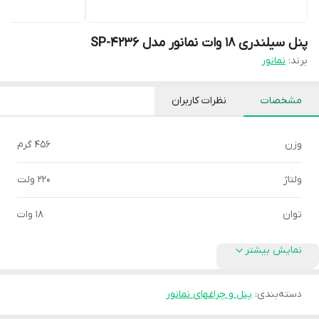
پنل سیلندری 18 وات نمانور مدل SP-4236
برند:
نمانور
مشخصات
نظرات کاربران
وزن
456 گرم
ولتاژ
220 ولت
توان
18 وات
نمایش بیشتر
دسته‌بندی
:
پنل و چراغهای نمانور