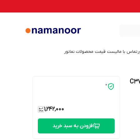
ر
تماس با ما
لیست قیمت محصولات نمانور
ل ای دی 7 وات نمانور شمعی مدل C37
0
1,242,000
افزودن به سبد خرید