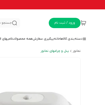
ورود / ثبت نام
جستجو د
دسته‌بندی کالاها
خانه
پیگیری سفارش
همه محصولات
لامپهای ا
نمانور
پنل و چراغهای نمانور