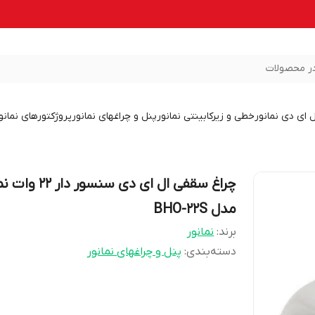
ر محصولات
ل ای دی نمانور
خطی و زیرکابینتی نمانور
پنل و چراغهای نمانور
پروژکتورهای نمانو
چراغ سقفی ال ای دی سنسور د
مدل BHO-22S
برند:
نمانور
دسته‌بندی
:
پنل و چراغهای نمانور