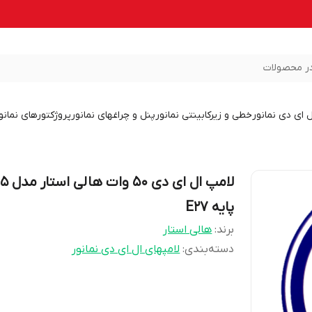
ر محصولات
ل ای دی نمانور
خطی و زیرکابینتی نمانور
پنل و چراغهای نمانور
پروژکتورهای نمانو
لامپ ال ای د
پایه E27
برند:
هالی استار
دسته‌بندی
:
لامپهای ال ای دی نمانور