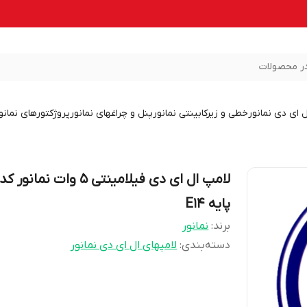
ر محصولات
ل ای دی نمانور
خطی و زیرکابینتی نمانور
پنل و چراغهای نمانور
پروژکتورهای نمانو
پایه E14
برند:
نمانور
دسته‌بندی
:
لامپهای ال ای دی نمانور