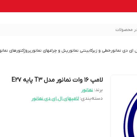
ر محصولات
ل ای دی نمانور
خطی و زیرکابینتی نمانور
پنل و چراغهای نمانور
پروژکتورهای نمانو
لامپ 16 وات نمانور مدل T3 پایه E27
برند:
نمانور
دسته‌بندی
:
لامپهای ال ای دی نمانور