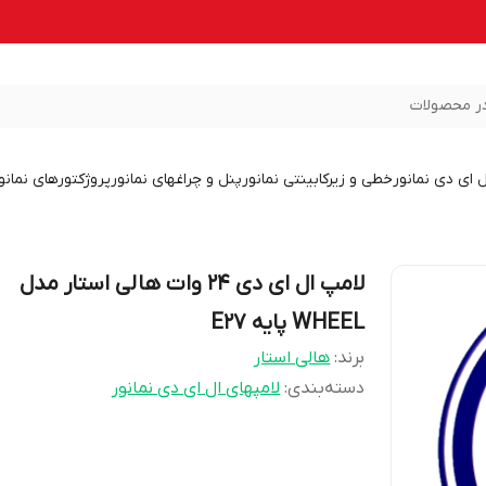
ر محصولات
ل ای دی نمانور
خطی و زیرکابینتی نمانور
پنل و چراغهای نمانور
پروژکتورهای نمانو
لامپ ال ای دی 24 وات هالی استار مدل
WHEEL پایه E27
برند:
هالی استار
دسته‌بندی
:
لامپهای ال ای دی نمانور