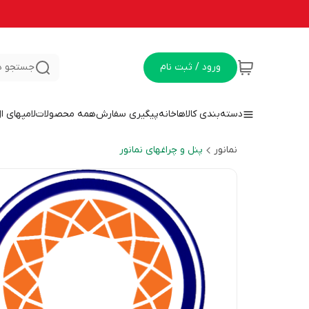
ورود / ثبت نام
جستجو د
دسته‌بندی کالاها
خانه
پیگیری سفارش
همه محصولات
لامپهای ا
نمانور
پنل و چراغهای نمانور