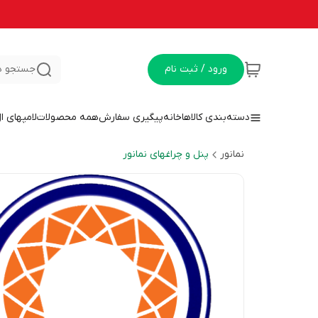
ورود / ثبت نام
جستجو د
دسته‌بندی کالاها
خانه
پیگیری سفارش
همه محصولات
لامپهای ا
نمانور
پنل و چراغهای نمانور