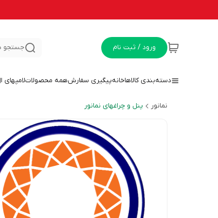
ورود / ثبت نام
جستجو د
دسته‌بندی کالاها
خانه
پیگیری سفارش
همه محصولات
لامپهای ا
نمانور
پنل و چراغهای نمانور