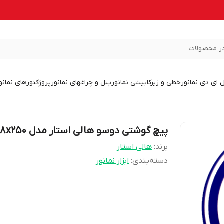
ر محصولات
ل ای دی نمانور
خطی و زیرکابینتی نمانور
پنل و چراغهای نمانور
پروژکتورهای نمانو
پیچ گوشتی دوسو هالی استار مدل 8x250
برند:
هالی استار
دسته‌بندی
:
ابزار نمانور