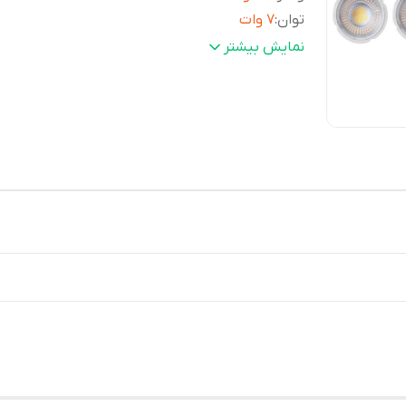
توان
:
7 وات
فرکانس
:
50 تا 60 هرتز
نمایش بیشتر
بازه توان مصرفی
:
5.5 تا 10 وات
جنس محافظ
:
پلاستیک
زاویه نوردهی
:
35 درجه
شکل
:
هالوژن
نوع پایه
:
GU10
سایر
- فاقد اشعه‌ی UV و مادون قرمز IR - دارای
توضیحات
:
پایه‌ی اتصال GU10 - سازگار با همه‌ی ش
و هوایی - فاقد مواد خطرناک همچون جیوه
سرب - بیش از 85 % در مصرف انرژی -
مناسب برای لامپ‌های التهابی - نوردهی م
یک لامپ 50 واتی حرارتی
طول عمر
:
15000 ساعت
میزان روشنایی
:
600 لومن
ابعاد
:
6*5 سانتی‌متر