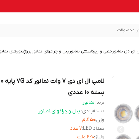
ر محصولات
ل ای دی نمانور
خطی و زیرکابینتی نمانور
پنل و چراغهای نمانور
پروژکتورهای نمانو
لامپ ال ای د
بسته 10 عددی
برند:
نمانور
دسته‌بندی
:
پنل و چراغهای نمانور
وزن
:
50 گرم
تعداد LED
:
7 عدد
ولتاژ
:
220 ولت