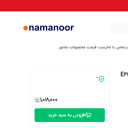
ر
تماس با ما
لیست قیمت محصولات نمانور
ی دی 9 وات نمانور کد A60 پایه E27
0
1,018,000
افزودن به سبد خرید