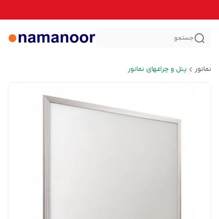
جستجو
نمانور
پنل و چراغهای نمانور