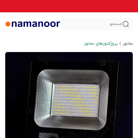
جستجو
نمانور
پروژکتورهای نمانور