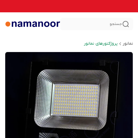
جستجو
نمانور
پروژکتورهای نمانور