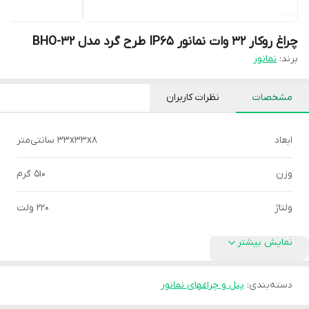
چراغ روکار 32 وات نمانور IP65 طرح گرد مدل BHO-32
برند:
نمانور
مشخصات
نظرات کاربران
ابعاد
33x33x8 سانتی‌متر
وزن
510 گرم
ولتاژ
220 ولت
نمایش بیشتر
دسته‌بندی
:
پنل و چراغهای نمانور